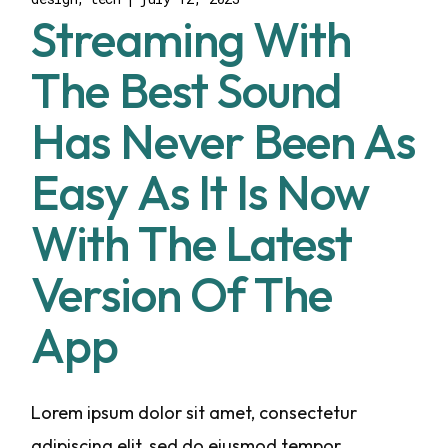
Streaming With
The Best Sound
Has Never Been As
Easy As It Is Now
With The Latest
Version Of The
App
Lorem ipsum dolor sit amet, consectetur
adipiscing elit, sed do eiusmod tempor