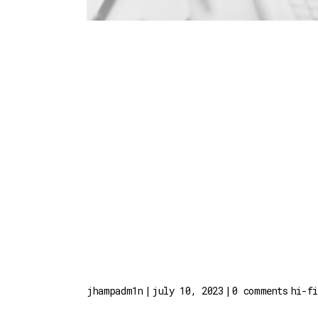
jhampadm1n
july 10, 2023
0 comments
hi-f