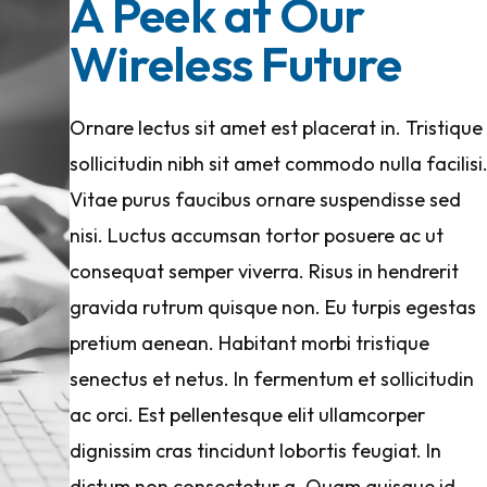
A Peek at Our
Wireless Future
Ornare lectus sit amet est placerat in. Tristique
sollicitudin nibh sit amet commodo nulla facilisi
Vitae purus faucibus ornare suspendisse sed
nisi. Luctus accumsan tortor posuere ac ut
consequat semper viverra. Risus in hendrerit
gravida rutrum quisque non. Eu turpis egestas
pretium aenean. Habitant morbi tristique
senectus et netus. In fermentum et sollicitudin
ac orci. Est pellentesque elit ullamcorper
dignissim cras tincidunt lobortis feugiat. In
dictum non consectetur a. Quam quisque id