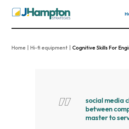
H
Home
Hi-fi equipment
Cognitive Skills For En
”
social media c
between comp
master to serv